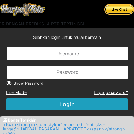
Live Chat
 DENGAN PREDIKSI & RTP TERTINGGI
Silahkan login untuk mulai bermain
Show Password
Lite Mode
Lupa password?
Login
Berita Terakhir
<h4><strong><span style="color: red; font-size:
large;">JADWAL PASARAN HARPATOTO</span></strong>
</h4>