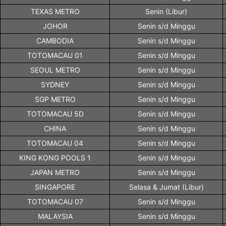
TEXAS METRO
Senin (Libur)
JOHOR
Senin s/d Minggu
CAMBODIA
Senin s/d Minggu
TOTOMACAU 01
Senin s/d Minggu
SEOUL METRO
Senin s/d Minggu
SYDNEY
Senin s/d Minggu
SGP METRO
Senin s/d Minggu
TOTOMACAU 5D
Senin s/d Minggu
CHINA
Senin s/d Minggu
TOTOMACAU 04
Senin s/d Minggu
KING KONG POOLS 1
Senin s/d Minggu
JAPAN METRO
Senin s/d Minggu
SINGAPORE
Selasa & Jumat (Libur)
TOTOMACAU 07
Senin s/d Minggu
MALAYSIA
Senin s/d Minggu